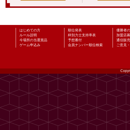
はじめての方
順位発表
優勝者
ルール説明
枠別力士支持率表
加盟店
今場所の当選賞品
予想番付
通信販
ゲーム申込み
会員ナンバー順位検索
ご意見
Copyr