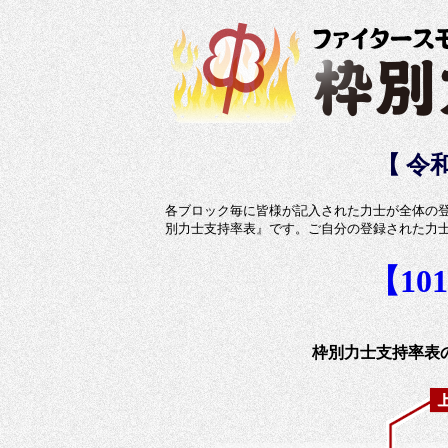
【 令
各ブロック毎に皆様が記入された力士が全体の
別力士支持率表』です。ご自分の登録された力
【1
枠別力士支持率表