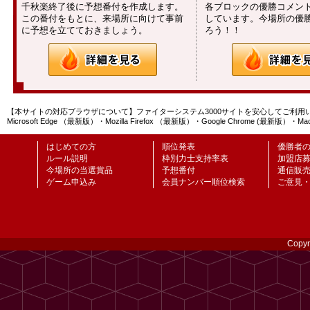
千秋楽終了後に予想番付を作成します。
各ブロックの優勝コメン
この番付をもとに、来場所に向けて事前
しています。今場所の優
に予想を立てておきましょう。
ろう！！
【本サイトの対応ブラウザについて】ファイターシステム3000サイトを安心してご利
Microsoft Edge （最新版）・Mozilla Firefox （最新版）・Google Ch
はじめての方
順位発表
優勝者
ルール説明
枠別力士支持率表
加盟店
今場所の当選賞品
予想番付
通信販
ゲーム申込み
会員ナンバー順位検索
ご意見
Copyr